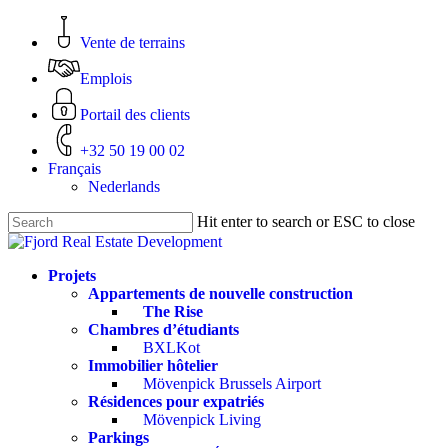
Skip
to
Vente de terrains
main
content
Emplois
Portail des clients
+32 50 19 00 02
Français
Nederlands
Hit enter to search or ESC to close
Close
Search
Menu
Projets
Appartements de nouvelle construction
The Rise
Chambres d’étudiants
BXLKot
Immobilier hôtelier
Mövenpick Brussels Airport
Résidences pour expatriés
Mövenpick Living
Parkings